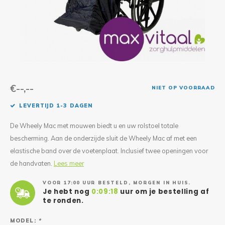
Reparatie & Onderdelen
Doorbloeding
Douche & Toilet
Boodsc
Slings
Overi
Warmte & Comfort
Diversen
Liesb
Voet 
Overi
€--,--
NIET OP VOORRAAD
LEVERTIJD 1-3 DAGEN
De Wheely Mac met mouwen biedt u en uw rolstoel totale
bescherming. Aan de onderzijde sluit de Wheely Mac af met een
elastische band over de voetenplaat. Inclusief twee openingen voor
de handvaten.
Lees meer
VOOR 17:00 UUR BESTELD, MORGEN IN HUIS.
Je hebt nog
0:09:18
uur om je bestelling af
te ronden.
MODEL:
*