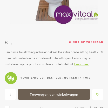
Reparatie & Onderdelen
Doorbloeding
Douche & Toilet
Boodsc
Slings
Overi
Warmte & Comfort
Diversen
Liesb
Voet 
Overi
€--,--
NIET OP VOORRAAD
Een ruime toiletzitting inclusief deksel. De extra brede zitting heeft 75%
meer zitruimte dan de standaard toiletzittingen. Eenvoudig te
installeren op de plaats van de normale toiletbril.
Lees meer
VOOR 17:00 UUR BESTELD, MORGEN IN HUIS.
Toevoegen aan winkelwagen