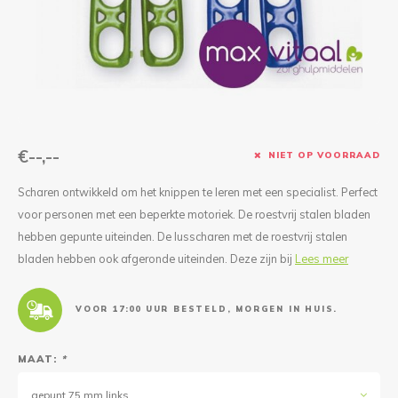
Reparatie & Onderdelen
Doorbloeding
Douche & Toilet
Boodsc
Slings
Overi
Warmte & Comfort
Diversen
Liesb
Voet 
Overi
€--,--
NIET OP VOORRAAD
Scharen ontwikkeld om het knippen te leren met een specialist. Perfect
voor personen met een beperkte motoriek. De roestvrij stalen bladen
hebben gepunte uiteinden. De lusscharen met de roestvrij stalen
bladen hebben ook afgeronde uiteinden. Deze zijn bij
Lees meer
VOOR 17:00 UUR BESTELD, MORGEN IN HUIS.
MAAT:
*
gepunt 75 mm links