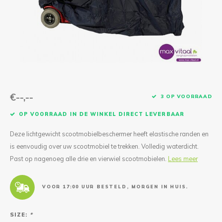
Reparatie & Onderdelen
Doorbloeding
Douche & Toilet
Boodsc
Slings
Overi
Warmte & Comfort
Diversen
Liesb
Voet 
Overi
€--,--
3 OP VOORRAAD
OP VOORRAAD IN DE WINKEL DIRECT LEVERBAAR
Deze lichtgewicht scootmobielbeschermer heeft elastische randen en
is eenvoudig over uw scootmobiel te trekken. Volledig waterdicht.
Past op nagenoeg alle drie en vierwiel scootmobielen.
Lees meer
VOOR 17:00 UUR BESTELD, MORGEN IN HUIS.
SIZE:
*